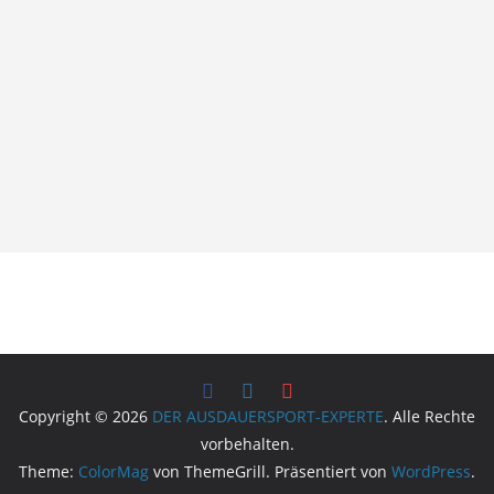
Copyright © 2026
DER AUSDAUERSPORT-EXPERTE
. Alle Rechte
vorbehalten.
Theme:
ColorMag
von ThemeGrill. Präsentiert von
WordPress
.