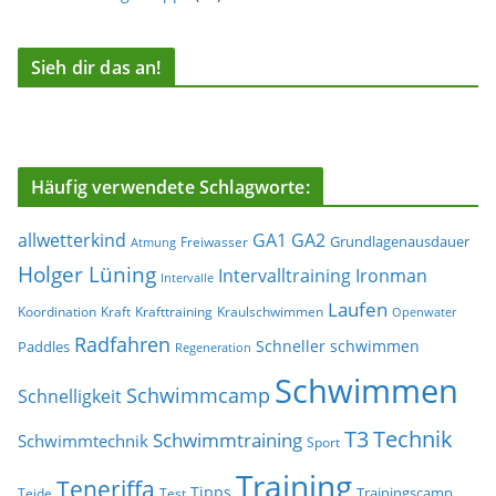
Sieh dir das an!
Häufig verwendete Schlagworte:
allwetterkind
GA1
GA2
Grundlagenausdauer
Freiwasser
Atmung
Holger Lüning
Ironman
Intervalltraining
Intervalle
Laufen
Koordination
Kraft
Krafttraining
Kraulschwimmen
Openwater
Radfahren
Schneller schwimmen
Paddles
Regeneration
Schwimmen
Schwimmcamp
Schnelligkeit
T3
Technik
Schwimmtraining
Schwimmtechnik
Sport
Training
Teneriffa
Tipps
Trainingscamp
Teide
Test