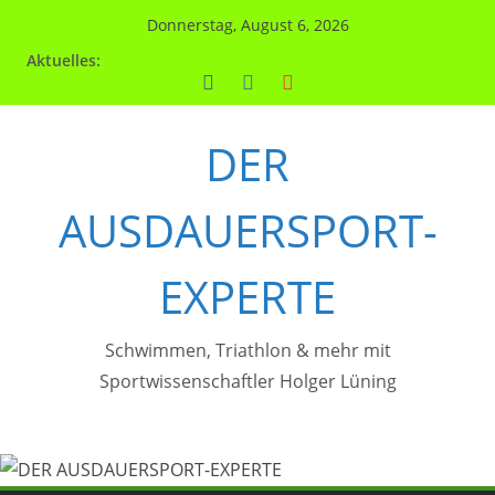
Zum
Donnerstag, August 6, 2026
Inhalt
Aktuelles:
springen
DER
AUSDAUERSPORT-
EXPERTE
Schwimmen, Triathlon & mehr mit
Sportwissenschaftler Holger Lüning