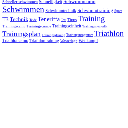
Schwimmcamp
Schnelligkeit
Schneller schwimmen
Schwimmen
Schwimmtraining
Schwimmtechnik
Sport
Training
Teneriffa
T3
Technik
Tipps
Teide
Test
Trainingseinheit
Trainingscamp
Trainingscamps
Trainingsmethodik
Triathlon
Trainingsplan
Trainingsprogramm
Trainingsplanung
Triathloncamp
Triathlontraining
Wettkampf
Wasserlage