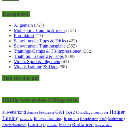
Kategorien:
Allgemein
(857)
Multisport: Training & mehr
(154)
Produkttest
(13)
Schwimmen: Tipps & Tricks
(422)
Schwimmen: Trainingspläne
(362)
Trainings-Camps & T3-Impressionen
(382)
Triathlon: Training & Tipps
(608)
Video: Sport & allgemein
(43)
Video: Training & Tipps
(88)
Sieh dir das an!
Häufig verwendete Schlagworte:
Holger
allwetterkind
GA1
GA2
Grundlagenausdauer
Freiwasser
Atmung
Lüning
Ironman
Intervalltraining
Kraft
Krafttraining
Koordination
Intervalle
Laufen
Radfahren
Kraulschwimmen
Paddles
Openwater
Regeneration