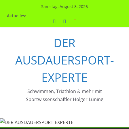
Zum
Samstag, August 8, 2026
Inhalt
Aktuelles:
springen
DER
AUSDAUERSPORT-
EXPERTE
Schwimmen, Triathlon & mehr mit
Sportwissenschaftler Holger Lüning