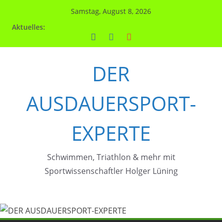
Zum
Samstag, August 8, 2026
Inhalt
Aktuelles:
springen
DER
AUSDAUERSPORT-
EXPERTE
Schwimmen, Triathlon & mehr mit
Sportwissenschaftler Holger Lüning