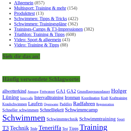
Allgemein
(857)
Multisport: Training & mehr
(154)
Produkttest
(13)
Schwimmen: Tipps & Tricks
(422)
Schwimmen: Trainingspläne
(362)
Trainings-Camps & T3-Impressionen
(382)
Triathlon: Training & Tipps
(608)
Video: Sport & allgemein
(43)
Video: Training & Tipps
(88)
Sieh dir das an!
Häufig verwendete Schlagworte:
Holger
allwetterkind
GA1
GA2
Grundlagenausdauer
Freiwasser
Atmung
Lüning
Ironman
Intervalltraining
Kraft
Krafttraining
Koordination
Intervalle
Laufen
Radfahren
Kraulschwimmen
Paddles
Openwater
Regeneration
Schwimmcamp
Schnelligkeit
Schneller schwimmen
Schwimmen
Schwimmtraining
Schwimmtechnik
Sport
Training
Teneriffa
T3
Technik
Tipps
Teide
Test