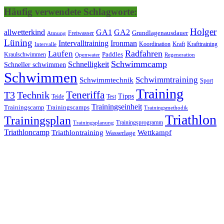
Häufig verwendete Schlagworte:
Holger
allwetterkind
GA1
GA2
Grundlagenausdauer
Freiwasser
Atmung
Lüning
Ironman
Intervalltraining
Kraft
Krafttraining
Koordination
Intervalle
Laufen
Radfahren
Kraulschwimmen
Paddles
Openwater
Regeneration
Schwimmcamp
Schnelligkeit
Schneller schwimmen
Schwimmen
Schwimmtraining
Schwimmtechnik
Sport
Training
Teneriffa
T3
Technik
Tipps
Teide
Test
Trainingseinheit
Trainingscamp
Trainingscamps
Trainingsmethodik
Triathlon
Trainingsplan
Trainingsprogramm
Trainingsplanung
Triathloncamp
Triathlontraining
Wettkampf
Wasserlage