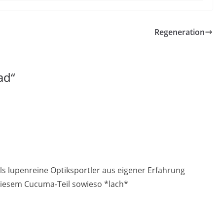
Regeneration
ad
“
ls lupenreine Optiksportler aus eigener Erfahrung
t diesem Cucuma-Teil sowieso *lach*