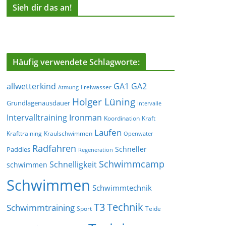
Sieh dir das an!
Häufig verwendete Schlagworte:
allwetterkind
GA1
GA2
Freiwasser
Atmung
Holger Lüning
Grundlagenausdauer
Intervalle
Ironman
Intervalltraining
Koordination
Kraft
Laufen
Krafttraining
Kraulschwimmen
Openwater
Radfahren
Schneller
Paddles
Regeneration
Schwimmcamp
Schnelligkeit
schwimmen
Schwimmen
Schwimmtechnik
T3
Technik
Schwimmtraining
Sport
Teide