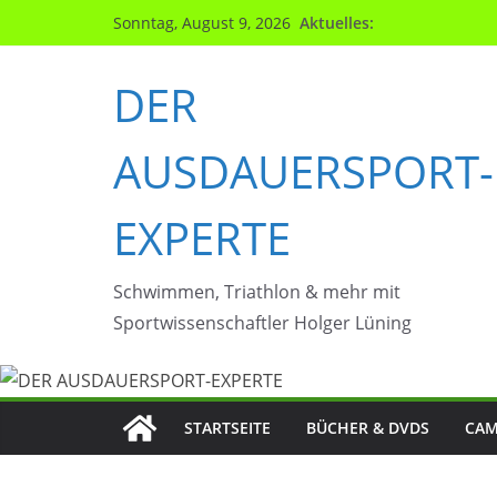
Zum
Aktuelles:
Sonntag, August 9, 2026
Inhalt
springen
DER
AUSDAUERSPORT-
EXPERTE
Schwimmen, Triathlon & mehr mit
Sportwissenschaftler Holger Lüning
STARTSEITE
BÜCHER & DVDS
CAM