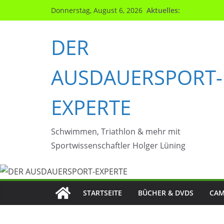
Zum
Aktuelles:
Donnerstag, August 6, 2026
Inhalt
springen
DER
AUSDAUERSPORT-
EXPERTE
Schwimmen, Triathlon & mehr mit
Sportwissenschaftler Holger Lüning
STARTSEITE
BÜCHER & DVDS
CAM