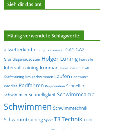
Sieh dir das an!
Häufig verwendete Schlagworte:
allwetterkind
GA1
GA2
Freiwasser
Atmung
Holger Lüning
Grundlagenausdauer
Intervalle
Ironman
Intervalltraining
Koordination
Kraft
Laufen
Krafttraining
Kraulschwimmen
Openwater
Radfahren
Schneller
Paddles
Regeneration
Schwimmcamp
Schnelligkeit
schwimmen
Schwimmen
Schwimmtechnik
T3
Technik
Schwimmtraining
Sport
Teide