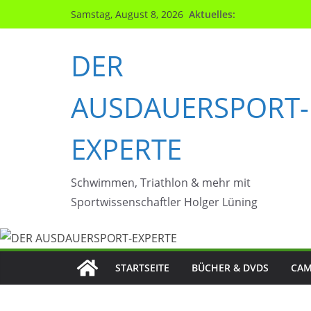
Zum
Aktuelles:
Samstag, August 8, 2026
Inhalt
springen
DER
AUSDAUERSPORT-
EXPERTE
Schwimmen, Triathlon & mehr mit
Sportwissenschaftler Holger Lüning
STARTSEITE
BÜCHER & DVDS
CAM