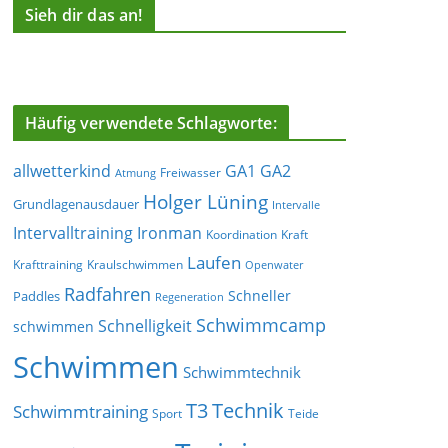
Sieh dir das an!
Häufig verwendete Schlagworte:
allwetterkind
GA1
GA2
Freiwasser
Atmung
Holger Lüning
Grundlagenausdauer
Intervalle
Ironman
Intervalltraining
Koordination
Kraft
Laufen
Krafttraining
Kraulschwimmen
Openwater
Radfahren
Schneller
Paddles
Regeneration
Schwimmcamp
Schnelligkeit
schwimmen
Schwimmen
Schwimmtechnik
T3
Technik
Schwimmtraining
Sport
Teide