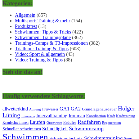
Kategorien:
Allgemein
(857)
Multisport: Training & mehr
(154)
Produkttest
(13)
Schwimmen: Tipps & Tricks
(422)
Schwimmen: Trainingspläne
(362)
Trainings-Camps & T3-Impressionen
(382)
Triathlon: Training & Tipps
(608)
Video: Sport & allgemein
(43)
Video: Training & Tipps
(88)
Sieh dir das an!
Häufig verwendete Schlagworte:
Holger
allwetterkind
GA1
GA2
Grundlagenausdauer
Freiwasser
Atmung
Lüning
Ironman
Intervalltraining
Kraft
Krafttraining
Koordination
Intervalle
Laufen
Radfahren
Kraulschwimmen
Paddles
Openwater
Regeneration
Schwimmcamp
Schnelligkeit
Schneller schwimmen
Schwimmen
Schwimmtraining
Schwimmtechnik
Sport