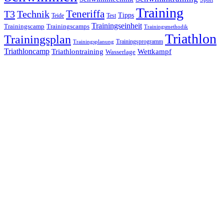
Training
Teneriffa
T3
Technik
Tipps
Teide
Test
Trainingseinheit
Trainingscamp
Trainingscamps
Trainingsmethodik
Triathlon
Trainingsplan
Trainingsprogramm
Trainingsplanung
Triathloncamp
Triathlontraining
Wettkampf
Wasserlage