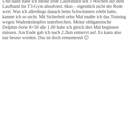
Und dann habe ich meine erste Laufeinheit seit 3 Wochen auf dem
Laufband Im T3-Gym absolviert. 6km – eigentlich nicht der Rede
wert. Was ich allerdings danach beim Schwimmen erlebt habe,
kannte ich so nicht. Mit Sicherheit zehn Mal mußte ich das Training
wegen Wadenkrämpfen unterbrechen. Meine obligatorische
Delphin-Serie 8×50 alle 1.00 habe ich gleich drei Mal beginnen
müssen. Am Ende gab ich nach 2.2km entnervt auf. Es kann also
nur besser werden. Das ist doch ermunternd 🙂