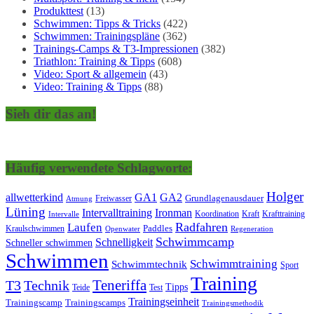
Produkttest
(13)
Schwimmen: Tipps & Tricks
(422)
Schwimmen: Trainingspläne
(362)
Trainings-Camps & T3-Impressionen
(382)
Triathlon: Training & Tipps
(608)
Video: Sport & allgemein
(43)
Video: Training & Tipps
(88)
Sieh dir das an!
Häufig verwendete Schlagworte:
Holger
allwetterkind
GA1
GA2
Grundlagenausdauer
Freiwasser
Atmung
Lüning
Ironman
Intervalltraining
Kraft
Krafttraining
Koordination
Intervalle
Laufen
Radfahren
Kraulschwimmen
Paddles
Openwater
Regeneration
Schwimmcamp
Schnelligkeit
Schneller schwimmen
Schwimmen
Schwimmtraining
Schwimmtechnik
Sport
Training
Teneriffa
T3
Technik
Tipps
Teide
Test
Trainingseinheit
Trainingscamp
Trainingscamps
Trainingsmethodik