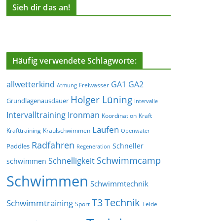
Sieh dir das an!
Häufig verwendete Schlagworte:
allwetterkind
GA1
GA2
Freiwasser
Atmung
Holger Lüning
Grundlagenausdauer
Intervalle
Ironman
Intervalltraining
Koordination
Kraft
Laufen
Krafttraining
Kraulschwimmen
Openwater
Radfahren
Schneller
Paddles
Regeneration
Schwimmcamp
Schnelligkeit
schwimmen
Schwimmen
Schwimmtechnik
T3
Technik
Schwimmtraining
Sport
Teide