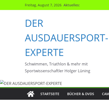
Zum
Aktuelles:
Freitag, August 7, 2026
Inhalt
springen
DER
AUSDAUERSPORT-
EXPERTE
Schwimmen, Triathlon & mehr mit
Sportwissenschaftler Holger Lüning
STARTSEITE
BÜCHER & DVDS
CAM