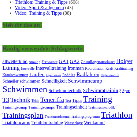
Triathlon: Training & Tipps
(608)
Video: Sport & allgemein
(43)
Video: Training & Tipps
(88)
Sieh dir das an!
Häufig verwendete Schlagworte:
Holger
allwetterkind
GA1
GA2
Grundlagenausdauer
Freiwasser
Atmung
Lüning
Ironman
Intervalltraining
Kraft
Krafttraining
Koordination
Intervalle
Laufen
Radfahren
Kraulschwimmen
Paddles
Openwater
Regeneration
Schwimmcamp
Schnelligkeit
Schneller schwimmen
Schwimmen
Schwimmtraining
Schwimmtechnik
Sport
Training
Teneriffa
T3
Technik
Tipps
Teide
Test
Trainingseinheit
Trainingscamp
Trainingscamps
Trainingsmethodik
Triathlon
Trainingsplan
Trainingsprogramm
Trainingsplanung
Triathloncamp
Triathlontraining
Wettkampf
Wasserlage