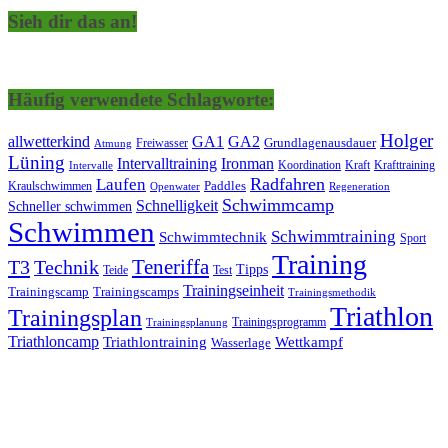
Sieh dir das an!
Häufig verwendete Schlagworte:
Holger
allwetterkind
GA1
GA2
Grundlagenausdauer
Freiwasser
Atmung
Lüning
Ironman
Intervalltraining
Kraft
Krafttraining
Koordination
Intervalle
Laufen
Radfahren
Kraulschwimmen
Paddles
Openwater
Regeneration
Schwimmcamp
Schnelligkeit
Schneller schwimmen
Schwimmen
Schwimmtraining
Schwimmtechnik
Sport
Training
Teneriffa
T3
Technik
Tipps
Teide
Test
Trainingseinheit
Trainingscamp
Trainingscamps
Trainingsmethodik
Triathlon
Trainingsplan
Trainingsprogramm
Trainingsplanung
Triathloncamp
Triathlontraining
Wettkampf
Wasserlage