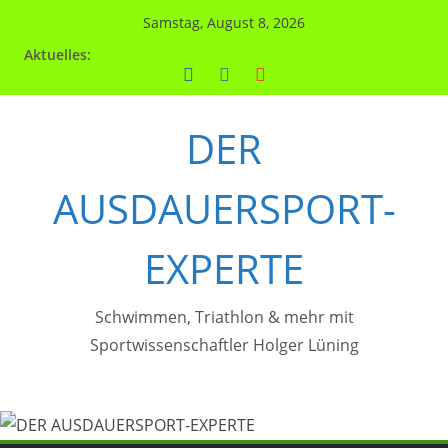
Zum
Samstag, August 8, 2026
Inhalt
Aktuelles:
springen
DER
AUSDAUERSPORT-
EXPERTE
Schwimmen, Triathlon & mehr mit
Sportwissenschaftler Holger Lüning