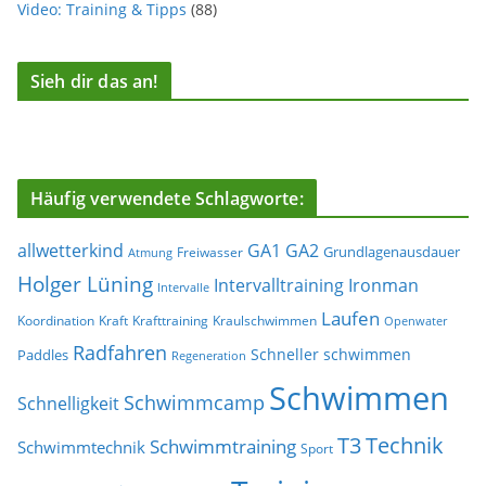
Video: Training & Tipps
(88)
Sieh dir das an!
Häufig verwendete Schlagworte:
allwetterkind
GA1
GA2
Grundlagenausdauer
Freiwasser
Atmung
Holger Lüning
Ironman
Intervalltraining
Intervalle
Laufen
Koordination
Kraft
Krafttraining
Kraulschwimmen
Openwater
Radfahren
Schneller schwimmen
Paddles
Regeneration
Schwimmen
Schwimmcamp
Schnelligkeit
T3
Technik
Schwimmtraining
Schwimmtechnik
Sport