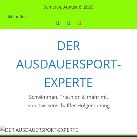
Zum
Samstag, August 8, 2026
Inhalt
Aktuelles:
springen
DER
AUSDAUERSPORT-
EXPERTE
Schwimmen, Triathlon & mehr mit
Sportwissenschaftler Holger Lüning