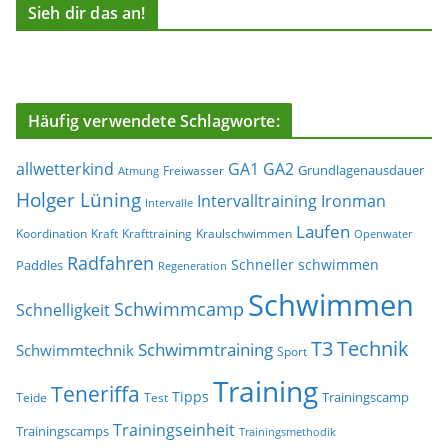
Sieh dir das an!
Häufig verwendete Schlagworte:
allwetterkind
GA1
GA2
Grundlagenausdauer
Freiwasser
Atmung
Holger Lüning
Ironman
Intervalltraining
Intervalle
Laufen
Koordination
Kraft
Krafttraining
Kraulschwimmen
Openwater
Radfahren
Schneller schwimmen
Paddles
Regeneration
Schwimmen
Schwimmcamp
Schnelligkeit
T3
Technik
Schwimmtraining
Schwimmtechnik
Sport
Training
Teneriffa
Tipps
Trainingscamp
Teide
Test
Trainingseinheit
Trainingscamps
Trainingsmethodik