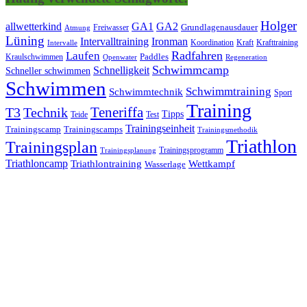
Holger
allwetterkind
GA1
GA2
Grundlagenausdauer
Freiwasser
Atmung
Lüning
Ironman
Intervalltraining
Kraft
Krafttraining
Koordination
Intervalle
Laufen
Radfahren
Kraulschwimmen
Paddles
Openwater
Regeneration
Schwimmcamp
Schnelligkeit
Schneller schwimmen
Schwimmen
Schwimmtraining
Schwimmtechnik
Sport
Training
Teneriffa
T3
Technik
Tipps
Teide
Test
Trainingseinheit
Trainingscamp
Trainingscamps
Trainingsmethodik
Triathlon
Trainingsplan
Trainingsprogramm
Trainingsplanung
Triathloncamp
Triathlontraining
Wettkampf
Wasserlage