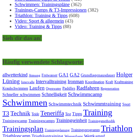
Schwimmen: Trainingspläne
(362)
Trainings-Camps & T3-Impressionen
(382)
Triathlon: Training & Tipps
(608)
Video: Sport & allgemein
(43)
Video: Training & Tipps
(88)
Sieh dir das an!
Häufig verwendete Schlagworte:
Holger
allwetterkind
GA1
GA2
Grundlagenausdauer
Freiwasser
Atmung
Lüning
Ironman
Intervalltraining
Kraft
Krafttraining
Koordination
Intervalle
Laufen
Radfahren
Kraulschwimmen
Paddles
Openwater
Regeneration
Schwimmcamp
Schnelligkeit
Schneller schwimmen
Schwimmen
Schwimmtraining
Schwimmtechnik
Sport
Training
Teneriffa
T3
Technik
Tipps
Teide
Test
Trainingseinheit
Trainingscamp
Trainingscamps
Trainingsmethodik
Triathlon
Trainingsplan
Trainingsprogramm
Trainingsplanung
Triathloncamp
Triathlontraining
Wettkampf
Wasserlage