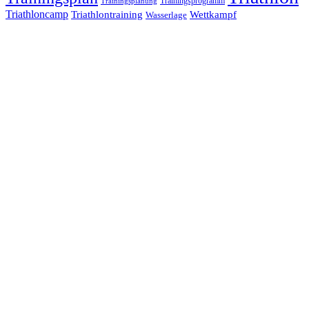
Trainingsprogramm
Trainingsplanung
Triathloncamp
Triathlontraining
Wettkampf
Wasserlage