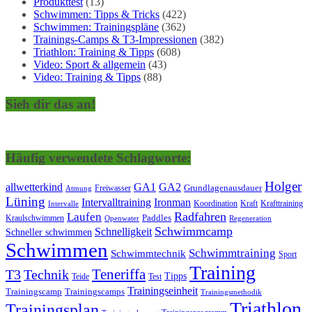
Produkttest
(13)
Schwimmen: Tipps & Tricks
(422)
Schwimmen: Trainingspläne
(362)
Trainings-Camps & T3-Impressionen
(382)
Triathlon: Training & Tipps
(608)
Video: Sport & allgemein
(43)
Video: Training & Tipps
(88)
Sieh dir das an!
Häufig verwendete Schlagworte:
Holger
allwetterkind
GA1
GA2
Grundlagenausdauer
Freiwasser
Atmung
Lüning
Ironman
Intervalltraining
Kraft
Krafttraining
Koordination
Intervalle
Laufen
Radfahren
Kraulschwimmen
Paddles
Openwater
Regeneration
Schwimmcamp
Schnelligkeit
Schneller schwimmen
Schwimmen
Schwimmtraining
Schwimmtechnik
Sport
Training
Teneriffa
T3
Technik
Tipps
Teide
Test
Trainingseinheit
Trainingscamp
Trainingscamps
Trainingsmethodik
Triathlon
Trainingsplan