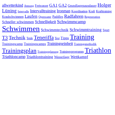
Holger
allwetterkind
GA1
GA2
Grundlagenausdauer
Freiwasser
Atmung
Lüning
Ironman
Intervalltraining
Kraft
Krafttraining
Koordination
Intervalle
Laufen
Radfahren
Kraulschwimmen
Paddles
Openwater
Regeneration
Schwimmcamp
Schnelligkeit
Schneller schwimmen
Schwimmen
Schwimmtraining
Schwimmtechnik
Sport
Training
Teneriffa
T3
Technik
Tipps
Teide
Test
Trainingseinheit
Trainingscamp
Trainingscamps
Trainingsmethodik
Triathlon
Trainingsplan
Trainingsprogramm
Trainingsplanung
Triathloncamp
Triathlontraining
Wettkampf
Wasserlage