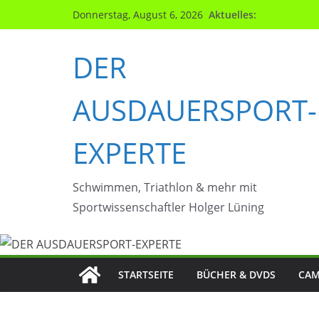
Zum
Aktuelles:
Donnerstag, August 6, 2026
Inhalt
springen
DER
AUSDAUERSPORT-
EXPERTE
Schwimmen, Triathlon & mehr mit
Sportwissenschaftler Holger Lüning
STARTSEITE
BÜCHER & DVDS
CAM