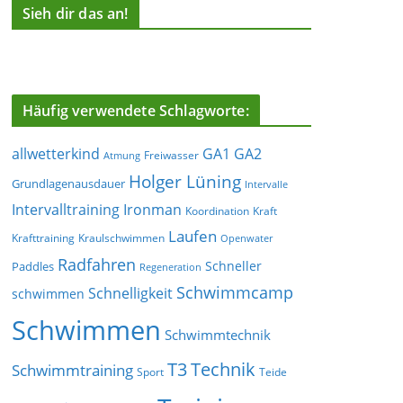
Sieh dir das an!
Häufig verwendete Schlagworte:
allwetterkind
GA1
GA2
Freiwasser
Atmung
Holger Lüning
Grundlagenausdauer
Intervalle
Ironman
Intervalltraining
Koordination
Kraft
Laufen
Krafttraining
Kraulschwimmen
Openwater
Radfahren
Schneller
Paddles
Regeneration
Schwimmcamp
Schnelligkeit
schwimmen
Schwimmen
Schwimmtechnik
T3
Technik
Schwimmtraining
Sport
Teide