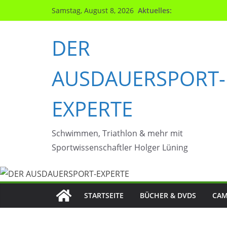
Zum
Aktuelles:
Samstag, August 8, 2026
Inhalt
springen
DER
AUSDAUERSPORT-
EXPERTE
Schwimmen, Triathlon & mehr mit
Sportwissenschaftler Holger Lüning
STARTSEITE
BÜCHER & DVDS
CAM