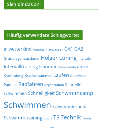
Sieh dir das an!
Häufig verwendete Schlagworte:
allwetterkind
GA1
GA2
Freiwasser
Atmung
Holger Lüning
Grundlagenausdauer
Intervalle
Ironman
Intervalltraining
Koordination
Kraft
Laufen
Krafttraining
Kraulschwimmen
Openwater
Radfahren
Schneller
Paddles
Regeneration
Schwimmcamp
Schnelligkeit
schwimmen
Schwimmen
Schwimmtechnik
T3
Technik
Schwimmtraining
Sport
Teide