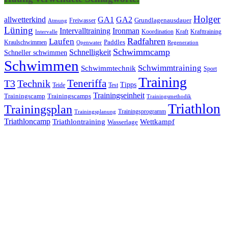
Holger
allwetterkind
GA1
GA2
Grundlagenausdauer
Freiwasser
Atmung
Lüning
Ironman
Intervalltraining
Kraft
Krafttraining
Koordination
Intervalle
Laufen
Radfahren
Kraulschwimmen
Paddles
Openwater
Regeneration
Schwimmcamp
Schnelligkeit
Schneller schwimmen
Schwimmen
Schwimmtraining
Schwimmtechnik
Sport
Training
Teneriffa
T3
Technik
Tipps
Teide
Test
Trainingseinheit
Trainingscamp
Trainingscamps
Trainingsmethodik
Triathlon
Trainingsplan
Trainingsprogramm
Trainingsplanung
Triathloncamp
Triathlontraining
Wettkampf
Wasserlage