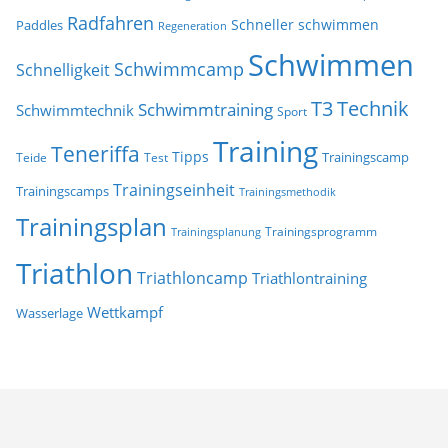
Radfahren
Schneller schwimmen
Paddles
Regeneration
Schwimmen
Schwimmcamp
Schnelligkeit
T3
Technik
Schwimmtraining
Schwimmtechnik
Sport
Training
Teneriffa
Tipps
Trainingscamp
Teide
Test
Trainingseinheit
Trainingscamps
Trainingsmethodik
Trainingsplan
Trainingsprogramm
Trainingsplanung
Triathlon
Triathloncamp
Triathlontraining
Wettkampf
Wasserlage