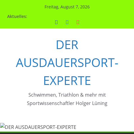
Zum
Freitag, August 7, 2026
Inhalt
Aktuelles:
springen
DER
AUSDAUERSPORT-
EXPERTE
Schwimmen, Triathlon & mehr mit
Sportwissenschaftler Holger Lüning