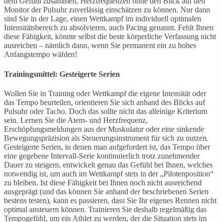
dem Gefühl zusammen, Herzfrequenzen ohne den Blick auf den
Monitor der Pulsuhr zuverlässig einschätzen zu können. Nur dann
sind Sie in der Lage, einen Wettkampf im individuell optimalen
Intensitätsbereich zu absolvieren, auch Pacing genannt. Fehlt Ihnen
diese Fähigkeit, könnte selbst die beste körperliche Verfassung nicht
ausreichen – nämlich dann, wenn Sie permanent ein zu hohes
Anfangstempo wählen!
Trainingsmittel: Gesteigerte Serien
Wollen Sie in Training oder Wettkampf die eigene Intensität oder
das Tempo beurteilen, orientieren Sie sich anhand des Blicks auf
Pulsuhr oder Tacho. Doch das sollte nicht das alleinige Kriterium
sein. Lernen Sie die Atem- und Herzfrequenz,
Erschöpfungsmeldungen aus der Muskulatur oder eine sinkende
Bewegungspräzision als Steuerungsinstrument für sich zu nutzen.
Gesteigerte Serien, in denen man aufgefordert ist, das Tempo über
eine gegebene Intervall-Serie kontinuierlich trotz zunehmender
Dauer zu steigern, entwickelt genau das Gefühl bei Ihnen, welches
notwendig ist, um auch im Wettkampf stets in der „Pilotenposition“
zu bleiben. Ist diese Fähigkeit bei Ihnen noch nicht ausreichend
ausgeprägt (und das können Sie anhand der beschriebenen Serien
bestens testen), kann es passieren, dass Sie Ihr eigenes Rennen nicht
optimal ansteuern können. Trainieren Sie deshalb regelmäßig das
Tempogefühl, um ein Athlet zu werden, der die Situation stets im