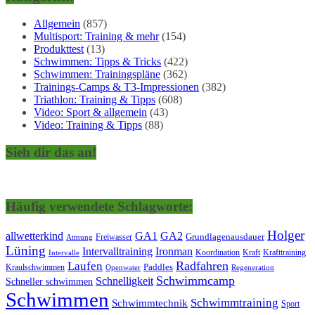
Allgemein
(857)
Multisport: Training & mehr
(154)
Produkttest
(13)
Schwimmen: Tipps & Tricks
(422)
Schwimmen: Trainingspläne
(362)
Trainings-Camps & T3-Impressionen
(382)
Triathlon: Training & Tipps
(608)
Video: Sport & allgemein
(43)
Video: Training & Tipps
(88)
Sieh dir das an!
Häufig verwendete Schlagworte:
Holger
allwetterkind
GA1
GA2
Grundlagenausdauer
Freiwasser
Atmung
Lüning
Ironman
Intervalltraining
Kraft
Krafttraining
Koordination
Intervalle
Laufen
Radfahren
Kraulschwimmen
Paddles
Openwater
Regeneration
Schwimmcamp
Schnelligkeit
Schneller schwimmen
Schwimmen
Schwimmtraining
Schwimmtechnik
Sport