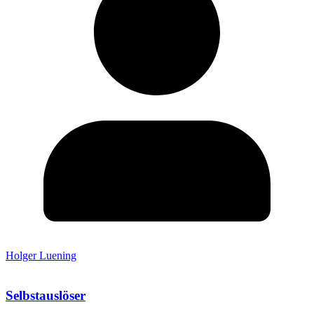
Holger Luening
Selbstauslöser