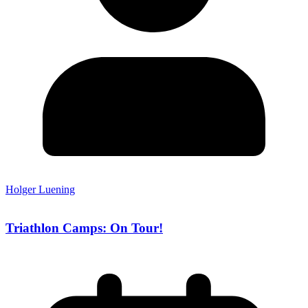
Holger Luening
Triathlon Camps: On Tour!