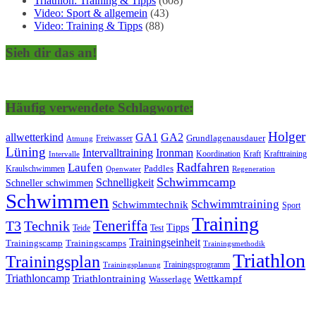
Triathlon: Training & Tipps
(608)
Video: Sport & allgemein
(43)
Video: Training & Tipps
(88)
Sieh dir das an!
Häufig verwendete Schlagworte:
Holger
allwetterkind
GA1
GA2
Grundlagenausdauer
Freiwasser
Atmung
Lüning
Ironman
Intervalltraining
Kraft
Krafttraining
Koordination
Intervalle
Laufen
Radfahren
Kraulschwimmen
Paddles
Openwater
Regeneration
Schwimmcamp
Schnelligkeit
Schneller schwimmen
Schwimmen
Schwimmtraining
Schwimmtechnik
Sport
Training
Teneriffa
T3
Technik
Tipps
Teide
Test
Trainingseinheit
Trainingscamp
Trainingscamps
Trainingsmethodik
Triathlon
Trainingsplan
Trainingsprogramm
Trainingsplanung
Triathloncamp
Triathlontraining
Wettkampf
Wasserlage