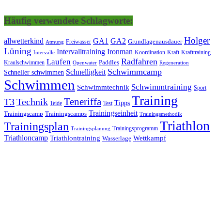
Häufig verwendete Schlagworte:
Holger
allwetterkind
GA1
GA2
Grundlagenausdauer
Freiwasser
Atmung
Lüning
Ironman
Intervalltraining
Kraft
Krafttraining
Koordination
Intervalle
Laufen
Radfahren
Kraulschwimmen
Paddles
Openwater
Regeneration
Schwimmcamp
Schnelligkeit
Schneller schwimmen
Schwimmen
Schwimmtraining
Schwimmtechnik
Sport
Training
Teneriffa
T3
Technik
Tipps
Teide
Test
Trainingseinheit
Trainingscamp
Trainingscamps
Trainingsmethodik
Triathlon
Trainingsplan
Trainingsprogramm
Trainingsplanung
Triathloncamp
Triathlontraining
Wettkampf
Wasserlage