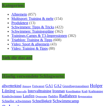
Kategorien:
Allgemein
(857)
Multisport: Training & mehr
(154)
Produkttest
(13)
Schwimmen: Tipps & Tricks
(422)
Schwimmen: Trainingspläne
(362)
Trainings-Camps & T3-Impressionen
(382)
Triathlon: Training & Tipps
(608)
Video: Sport & allgemein
(43)
Video: Training & Tipps
(88)
Sieh dir das an!
Häufig verwendete Schlagworte:
Holger
allwetterkind
GA1
GA2
Grundlagenausdauer
Freiwasser
Atmung
Lüning
Ironman
Intervalltraining
Kraft
Krafttraining
Koordination
Intervalle
Laufen
Radfahren
Kraulschwimmen
Paddles
Openwater
Regeneration
Schwimmcamp
Schnelligkeit
Schneller schwimmen