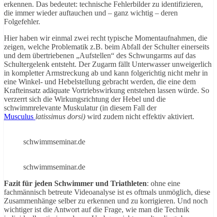
erkennen. Das bedeutet: technische Fehlerbilder zu identifizieren,
die immer wieder auftauchen und – ganz wichtig – deren
Folgefehler.
Hier haben wir einmal zwei recht typische Momentaufnahmen, die
zeigen, welche Problematik z.B. beim Abfall der Schulter einerseits
und dem übertriebenen „Aufstellen“ des Schwungarms auf das
Schultergelenk entsteht. Der Zugarm fällt Unterwasser unweigerlich
in kompletter Armstreckung ab und kann folgerichtig nicht mehr in
eine Winkel- und Hebelstellung gebracht werden, die eine dem
Krafteinsatz adäquate Vortriebswirkung entstehen lassen würde. So
verzerrt sich die Wirkungsrichtung der Hebel und die
schwimmrelevante Muskulatur (in diesem Fall der
Musculus
latissimus dorsi)
wird zudem nicht effektiv aktiviert.
schwimmseminar.de
schwimmseminar.de
Fazit für jeden Schwimmer und Triathleten
: ohne eine
fachmännisch betreute Videoanalyse ist es oftmals unmöglich, diese
Zusammenhänge selber zu erkennen und zu korrigieren. Und noch
wichtiger ist die Antwort auf die Frage, wie man die Technik