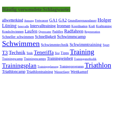
Häufig verwendete Schlagworte:
Holger
allwetterkind
GA1
GA2
Grundlagenausdauer
Freiwasser
Atmung
Lüning
Ironman
Intervalltraining
Kraft
Krafttraining
Koordination
Intervalle
Laufen
Radfahren
Kraulschwimmen
Paddles
Openwater
Regeneration
Schwimmcamp
Schnelligkeit
Schneller schwimmen
Schwimmen
Schwimmtraining
Schwimmtechnik
Sport
Training
Teneriffa
T3
Technik
Tipps
Teide
Test
Trainingseinheit
Trainingscamp
Trainingscamps
Trainingsmethodik
Triathlon
Trainingsplan
Trainingsprogramm
Trainingsplanung
Triathloncamp
Triathlontraining
Wettkampf
Wasserlage