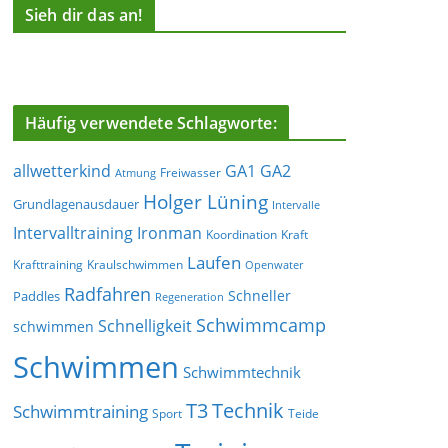
Sieh dir das an!
Häufig verwendete Schlagworte:
allwetterkind
GA1
GA2
Freiwasser
Atmung
Holger Lüning
Grundlagenausdauer
Intervalle
Ironman
Intervalltraining
Koordination
Kraft
Laufen
Krafttraining
Kraulschwimmen
Openwater
Radfahren
Schneller
Paddles
Regeneration
Schwimmcamp
Schnelligkeit
schwimmen
Schwimmen
Schwimmtechnik
T3
Technik
Schwimmtraining
Sport
Teide