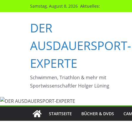
Zum
Aktuelles:
Samstag, August 8, 2026
Inhalt
springen
DER
AUSDAUERSPORT-
EXPERTE
Schwimmen, Triathlon & mehr mit
Sportwissenschaftler Holger Lüning
STARTSEITE
BÜCHER & DVDS
CAM