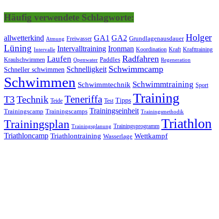
Häufig verwendete Schlagworte:
Holger
allwetterkind
GA1
GA2
Grundlagenausdauer
Freiwasser
Atmung
Lüning
Ironman
Intervalltraining
Kraft
Krafttraining
Koordination
Intervalle
Laufen
Radfahren
Kraulschwimmen
Paddles
Openwater
Regeneration
Schwimmcamp
Schnelligkeit
Schneller schwimmen
Schwimmen
Schwimmtraining
Schwimmtechnik
Sport
Training
Teneriffa
T3
Technik
Tipps
Teide
Test
Trainingseinheit
Trainingscamp
Trainingscamps
Trainingsmethodik
Triathlon
Trainingsplan
Trainingsprogramm
Trainingsplanung
Triathloncamp
Triathlontraining
Wettkampf
Wasserlage