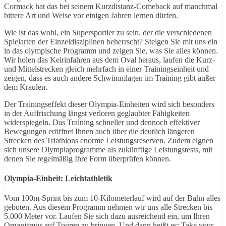
Cormack hat das bei seinem Kurzdistanz-Comeback auf manchmal
bittere Art und Weise vor einigen Jahren lernen dürfen.
Wie ist das wohl, ein Supersportler zu sein, der die verschiedenen
Spielarten der Einzeldisziplinen beherrscht? Steigen Sie mit uns ein
in das olympische Programm und zeigen Sie, was Sie alles können.
Wir holen das Keirinfahren aus dem Oval heraus, laufen die Kurz-
und Mittelstrecken gleich mehrfach in einer Trainingseinheit und
zeigen, dass es auch andere Schwimmlagen im Training gibt außer
dem Kraulen.
Der Trainingseffekt dieser Olympia-Einheiten wird sich besonders
in der Auffrischung längst verloren geglaubter Fähigkeiten
widerspiegeln. Das Training schneller und dennoch effektiver
Bewegungen eröffnet Ihnen auch über die deutlich längeren
Strecken des Triathlons enorme Leistungsreserven. Zudem eignen
sich unsere Olympiaprogramme als zukünftige Leistungstests, mit
denen Sie regelmäßig Ihre Form überprüfen können.
Olympia-Einheit: Leichtathletik
Vom 100m-Sprint bis zum 10-Kilometerlauf wird auf der Bahn alles
geboten. Aus diesem Programm nehmen wir uns alle Strecken bis
5.000 Meter vor. Laufen Sie sich dazu ausreichend ein, um Ihren
Organismus auf Touren zu bringen. Und dann heißt es: Take your