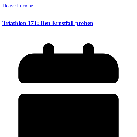
Holger Luening
Triathlon 171: Den Ernstfall proben