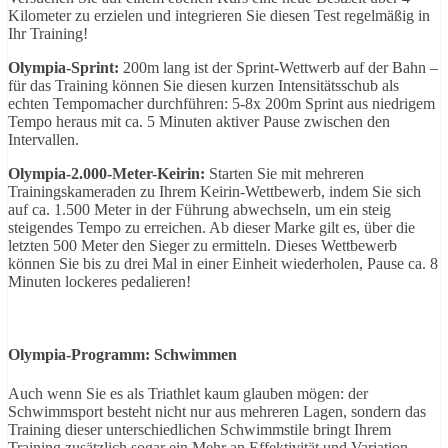
Kilometer zu erzielen und integrieren Sie diesen Test regelmäßig in
Ihr Training!
Olympia-Sprint:
200m lang ist der Sprint-Wettwerb auf der Bahn –
für das Training können Sie diesen kurzen Intensitätsschub als
echten Tempomacher durchführen: 5-8x 200m Sprint aus niedrigem
Tempo heraus mit ca. 5 Minuten aktiver Pause zwischen den
Intervallen.
Olympia-2.000-Meter-Keirin:
Starten Sie mit mehreren
Trainingskameraden zu Ihrem Keirin-Wettbewerb, indem Sie sich
auf ca. 1.500 Meter in der Führung abwechseln, um ein steig
steigendes Tempo zu erreichen. Ab dieser Marke gilt es, über die
letzten 500 Meter den Sieger zu ermitteln. Dieses Wettbewerb
können Sie bis zu drei Mal in einer Einheit wiederholen, Pause ca. 8
Minuten lockeres pedalieren!
Olympia-Programm: Schwimmen
Auch wenn Sie es als Triathlet kaum glauben mögen: der
Schwimmsport besteht nicht nur aus mehreren Lagen, sondern das
Training dieser unterschiedlichen Schwimmstile bringt Ihrem
Training zusätzlich sogar ein Mehr an Effektivität und Variation.