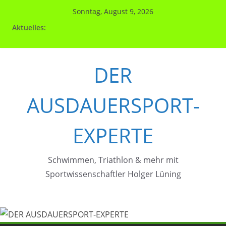
Zum
Sonntag, August 9, 2026
Inhalt
Aktuelles:
springen
DER
AUSDAUERSPORT-
EXPERTE
Schwimmen, Triathlon & mehr mit
Sportwissenschaftler Holger Lüning