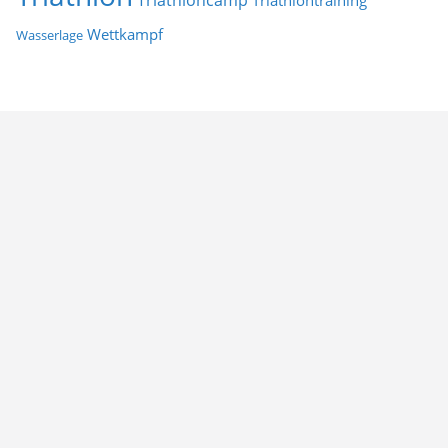
Triathloncamp
Triathlontraining
Wettkampf
Wasserlage