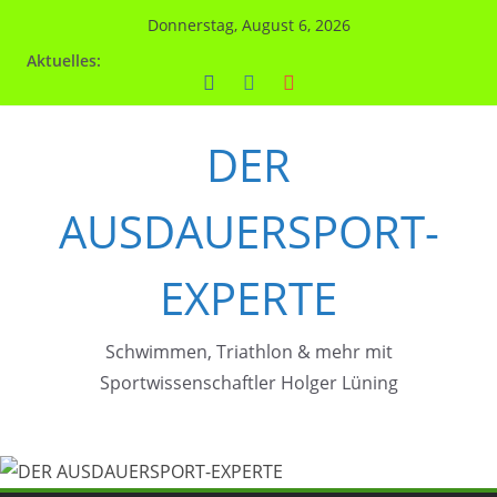
Zum
Donnerstag, August 6, 2026
Inhalt
Aktuelles:
springen
DER
AUSDAUERSPORT-
EXPERTE
Schwimmen, Triathlon & mehr mit
Sportwissenschaftler Holger Lüning