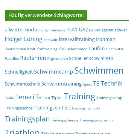
Häufig verwendete Schlagworte:
allwetterkind
GA1
GA2
Grundlagenausdauer
Freiwasser
Atmung
Holger Lüning
Ironman
Intervalltraining
Intervalle
Laufen
Koordination
Kraft
Krafttraining
Kraulschwimmen
Openwater
Radfahren
Schneller schwimmen
Paddles
Regeneration
Schwimmen
Schwimmcamp
Schnelligkeit
T3
Technik
Schwimmtraining
Schwimmtechnik
Sport
Training
Teneriffa
Tipps
Trainingscamp
Teide
Test
Trainingseinheit
Trainingscamps
Trainingsmethodik
Trainingsplan
Trainingsprogramm
Trainingsplanung
Triathlon