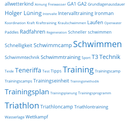
allwetterkind
GA1
GA2
Grundlagenausdauer
Freiwasser
Atmung
Holger Lüning
Ironman
Intervalltraining
Intervalle
Laufen
Koordination
Kraft
Krafttraining
Kraulschwimmen
Openwater
Radfahren
Schneller schwimmen
Paddles
Regeneration
Schwimmen
Schwimmcamp
Schnelligkeit
T3
Technik
Schwimmtraining
Schwimmtechnik
Sport
Training
Teneriffa
Tipps
Trainingscamp
Teide
Test
Trainingseinheit
Trainingscamps
Trainingsmethodik
Trainingsplan
Trainingsprogramm
Trainingsplanung
Triathlon
Triathloncamp
Triathlontraining
Wettkampf
Wasserlage