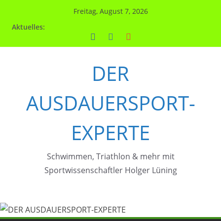
Zum
Freitag, August 7, 2026
Inhalt
Aktuelles:
springen
DER
AUSDAUERSPORT-
EXPERTE
Schwimmen, Triathlon & mehr mit
Sportwissenschaftler Holger Lüning