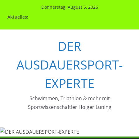
Zum
Donnerstag, August 6, 2026
Inhalt
Aktuelles:
springen
DER
AUSDAUERSPORT-
EXPERTE
Schwimmen, Triathlon & mehr mit
Sportwissenschaftler Holger Lüning