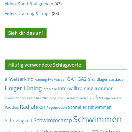
Video: Sport & allgemein
(43)
Video: Training & Tipps
(88)
Sieh dir das an!
Häufig verwendete Schlagworte:
allwetterkind
GA1
GA2
Grundlagenausdauer
Freiwasser
Atmung
Holger Lüning
Ironman
Intervalltraining
Intervalle
Laufen
Koordination
Kraft
Krafttraining
Kraulschwimmen
Openwater
Radfahren
Schneller schwimmen
Paddles
Regeneration
Schwimmen
Schwimmcamp
Schnelligkeit
T3
Technik