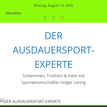
Zum
Montag, August 10, 2026
Inhalt
Aktuelles:
springen
DER
AUSDAUERSPORT-
EXPERTE
Schwimmen, Triathlon & mehr mit
Sportwissenschaftler Holger Lüning