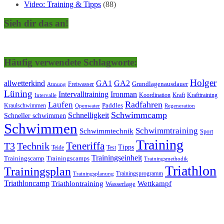
Video: Training & Tipps
(88)
Sieh dir das an!
Häufig verwendete Schlagworte:
Holger
allwetterkind
GA1
GA2
Grundlagenausdauer
Freiwasser
Atmung
Lüning
Ironman
Intervalltraining
Kraft
Krafttraining
Koordination
Intervalle
Laufen
Radfahren
Kraulschwimmen
Paddles
Openwater
Regeneration
Schwimmcamp
Schnelligkeit
Schneller schwimmen
Schwimmen
Schwimmtraining
Schwimmtechnik
Sport
Training
Teneriffa
T3
Technik
Tipps
Teide
Test
Trainingseinheit
Trainingscamp
Trainingscamps
Trainingsmethodik
Triathlon
Trainingsplan
Trainingsprogramm
Trainingsplanung
Triathloncamp
Triathlontraining
Wettkampf
Wasserlage