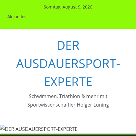
Zum
Sonntag, August 9, 2026
Inhalt
Aktuelles:
springen
DER
AUSDAUERSPORT-
EXPERTE
Schwimmen, Triathlon & mehr mit
Sportwissenschaftler Holger Lüning