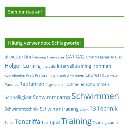
Sieh dir das an!
Häufig verwendete Schlagworte:
allwetterkind
GA1
GA2
Grundlagenausdauer
Freiwasser
Atmung
Holger Lüning
Ironman
Intervalltraining
Intervalle
Laufen
Koordination
Kraft
Krafttraining
Kraulschwimmen
Openwater
Radfahren
Schneller schwimmen
Paddles
Regeneration
Schwimmen
Schwimmcamp
Schnelligkeit
T3
Technik
Schwimmtraining
Schwimmtechnik
Sport
Training
Teneriffa
Tipps
Trainingscamp
Teide
Test