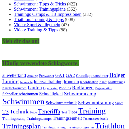
Schwimmen: Tipps & Tricks
(422)
Schwimmen: Trainingspläne
(362)
Trainings-Camps & T3-Impressionen
(382)
Triathlon: Training & Tipps
(608)
Video: Sport & allgemein
(43)
Video: Training & Tipps
(88)
Sieh dir das an!
Häufig verwendete Schlagworte:
Holger
allwetterkind
GA1
GA2
Grundlagenausdauer
Freiwasser
Atmung
Lüning
Ironman
Intervalltraining
Kraft
Krafttraining
Koordination
Intervalle
Laufen
Radfahren
Kraulschwimmen
Paddles
Openwater
Regeneration
Schwimmcamp
Schnelligkeit
Schneller schwimmen
Schwimmen
Schwimmtraining
Schwimmtechnik
Sport
Training
Teneriffa
T3
Technik
Tipps
Teide
Test
Trainingseinheit
Trainingscamp
Trainingscamps
Trainingsmethodik
Triathlon
Trainingsplan
Trainingsprogramm
Trainingsplanung