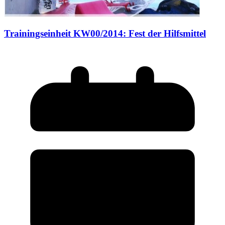
Trainingseinheit KW00/2014: Fest der Hilfsmittel