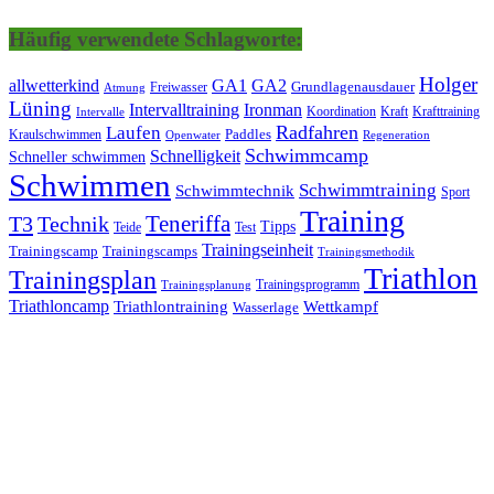
Häufig verwendete Schlagworte:
Holger
allwetterkind
GA1
GA2
Grundlagenausdauer
Freiwasser
Atmung
Lüning
Ironman
Intervalltraining
Kraft
Krafttraining
Koordination
Intervalle
Laufen
Radfahren
Kraulschwimmen
Paddles
Openwater
Regeneration
Schwimmcamp
Schnelligkeit
Schneller schwimmen
Schwimmen
Schwimmtraining
Schwimmtechnik
Sport
Training
Teneriffa
T3
Technik
Tipps
Teide
Test
Trainingseinheit
Trainingscamp
Trainingscamps
Trainingsmethodik
Triathlon
Trainingsplan
Trainingsprogramm
Trainingsplanung
Triathloncamp
Triathlontraining
Wettkampf
Wasserlage