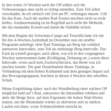
In den ersten 10 Wochen nach der OP sollten sich die
Verbesserungen aber nicht so richtig einstellen. Zum Teil selbst
verschuldet, da ich einfach viel Zeit am PC verbringen musste. Gift
für das Knie. Auch die sanften Rad-Touren mochten nicht so recht
helfen. Ausdauertraining ist im Regelfall auch nicht die Methode,
die das muskuläre Korsett und damit die Stabilität sichert.
Mit dem Beginn der Schwimm-Camps auf Teneriffa hatte ich mir
für den 4-Wochen-Aufenthalt im Dezember nun ein straffes
Programm auferlegt: viele Rad-Trainings am Berg mit wirklich
intensiven Intervallen, zum Teil als einbeinige Berg-Intervalle. Das
Fazit ist schnell gezogen: nach allem, was ich in den vergangenen
Wochen unternommen hatte (Kräftigung, Dehnung etc.) waren diese
Intervalle, wenn auch kein Zuckerschlecken, das Beste was ich
machen konnte. Die gute Dosierbarkeit dieses Trainings, in
Verbindung mit dem hohen Kraftanteil und dem geringen Impact auf
den Bewegungsapparat, brachten in diesen 4 Wochen den erhofften
Schub.
Meine Empfehlung daher: nach der Wundheilung einer solchen OP
möglichst bald auf´s Rad, sukzessive die Intensitäten erhöhen und
aktiv die Berge (bzw. auf dem Ergometer die hohen Watt-Werte)
nutzen, um die Muskulatur wieder zu aktivieren und zu stärken.
Laufen erst dann, wenn Schmerzfreiheit erreicht ist.