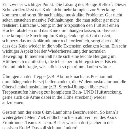
Ein zweiter wichtiger Punkt: Die Lösung des Beuge-Reflex´. Dieser
Schutzreflex lässt das Knie nicht mehr komplett zur Streckung
kommen und sorgt für nachhaltige muskuläre Probleme. Gar nicht
selten entstehen massive Fehlhaltungen, die man selber gar nicht
realisiert. Einfache Übung: in der Sitzposition den Fuß auf einen
Hocker abstellen und das Knie durchhängen lassen, so dass sich
eine komplette Streckung im Kniegelenk ergibt. Gut dosiert,
schmerzt das muskulär mitunter recht ordentlich, sorgt aber dafür,
dass das Knie wieder in die volle Extension gelangen kann. Ein sehr
wichtiger Aspekt bei der Wiederherstellung der normalen
Bewegung! In meinem Fall hatte sich eine leichte Beugung im
Hüftbereich manifestiert, die ich selber nicht registrierte. Bis ein
Freund mich fragte, weshalb ich so gekrümmt laufen würde.
Übungen an der Treppe (z.B. Abdruck nach aus Position mit
durchhängender Ferse) helfen zudem, die Wadenmuskulatur und die
Oberschenkelmuskulatur (z.B. Streck-Übungen über zwei
Treppenstufen hinweg zur kompletten Bein- UND Hüftstreckung,
gerne auch die Arme dabei in die Höhe strecken!) wieder
aufzubauen.
Gestern nun der erste 6-km-Lauf ohne Beschwerden. So kann´s
weitergehen! Mein Ziel: endlich auch ein aktiver Teil des Asics-
Frontrunner-Teams zu sein. Bisher war ich dort ja eher in der
passiven Rolle! Das soll sich nun ändern!