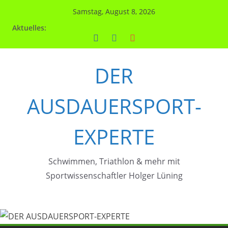
Zum
Samstag, August 8, 2026
Inhalt
Aktuelles:
springen
DER
AUSDAUERSPORT-
EXPERTE
Schwimmen, Triathlon & mehr mit
Sportwissenschaftler Holger Lüning