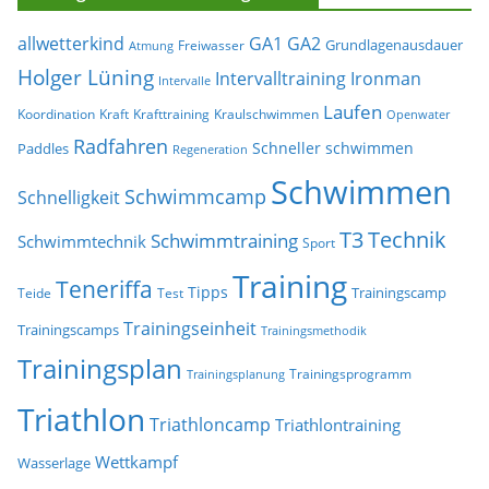
allwetterkind
GA1
GA2
Grundlagenausdauer
Freiwasser
Atmung
Holger Lüning
Ironman
Intervalltraining
Intervalle
Laufen
Koordination
Kraft
Krafttraining
Kraulschwimmen
Openwater
Radfahren
Schneller schwimmen
Paddles
Regeneration
Schwimmen
Schwimmcamp
Schnelligkeit
T3
Technik
Schwimmtraining
Schwimmtechnik
Sport
Training
Teneriffa
Tipps
Trainingscamp
Teide
Test
Trainingseinheit
Trainingscamps
Trainingsmethodik
Trainingsplan
Trainingsprogramm
Trainingsplanung
Triathlon
Triathloncamp
Triathlontraining
Wettkampf
Wasserlage