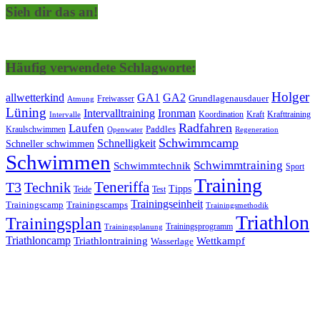
Sieh dir das an!
Häufig verwendete Schlagworte:
Holger
allwetterkind
GA1
GA2
Grundlagenausdauer
Freiwasser
Atmung
Lüning
Ironman
Intervalltraining
Kraft
Krafttraining
Koordination
Intervalle
Laufen
Radfahren
Kraulschwimmen
Paddles
Openwater
Regeneration
Schwimmcamp
Schnelligkeit
Schneller schwimmen
Schwimmen
Schwimmtraining
Schwimmtechnik
Sport
Training
Teneriffa
T3
Technik
Tipps
Teide
Test
Trainingseinheit
Trainingscamp
Trainingscamps
Trainingsmethodik
Triathlon
Trainingsplan
Trainingsprogramm
Trainingsplanung
Triathloncamp
Triathlontraining
Wettkampf
Wasserlage