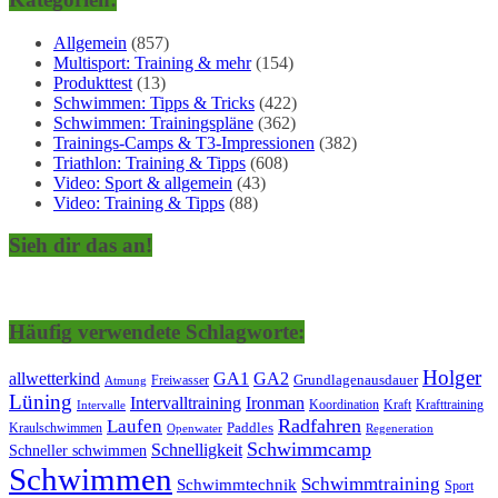
Allgemein
(857)
Multisport: Training & mehr
(154)
Produkttest
(13)
Schwimmen: Tipps & Tricks
(422)
Schwimmen: Trainingspläne
(362)
Trainings-Camps & T3-Impressionen
(382)
Triathlon: Training & Tipps
(608)
Video: Sport & allgemein
(43)
Video: Training & Tipps
(88)
Sieh dir das an!
Häufig verwendete Schlagworte:
Holger
allwetterkind
GA1
GA2
Grundlagenausdauer
Freiwasser
Atmung
Lüning
Ironman
Intervalltraining
Kraft
Krafttraining
Koordination
Intervalle
Laufen
Radfahren
Kraulschwimmen
Paddles
Openwater
Regeneration
Schwimmcamp
Schnelligkeit
Schneller schwimmen
Schwimmen
Schwimmtraining
Schwimmtechnik
Sport