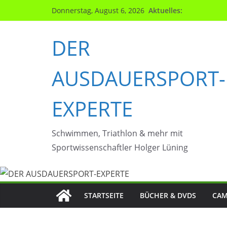
Zum
Aktuelles:
Donnerstag, August 6, 2026
Inhalt
springen
DER
AUSDAUERSPORT-
EXPERTE
Schwimmen, Triathlon & mehr mit
Sportwissenschaftler Holger Lüning
STARTSEITE
BÜCHER & DVDS
CAM