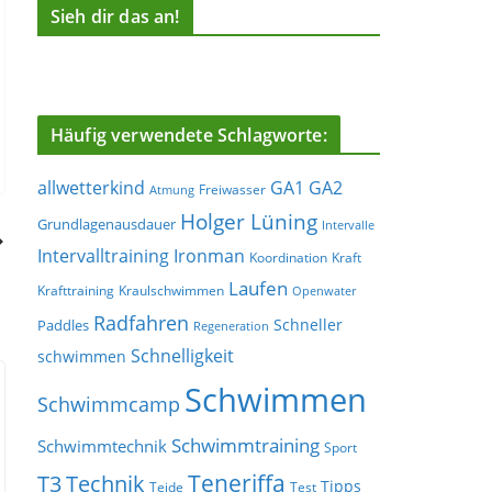
Sieh dir das an!
Häufig verwendete Schlagworte:
allwetterkind
GA1
GA2
Freiwasser
Atmung
Holger Lüning
Grundlagenausdauer
Intervalle
Ironman
Intervalltraining
Koordination
Kraft
Laufen
Krafttraining
Kraulschwimmen
Openwater
Radfahren
Schneller
Paddles
Regeneration
Schnelligkeit
schwimmen
Schwimmen
Schwimmcamp
Schwimmtraining
Schwimmtechnik
Sport
Teneriffa
T3
Technik
Tipps
Teide
Test