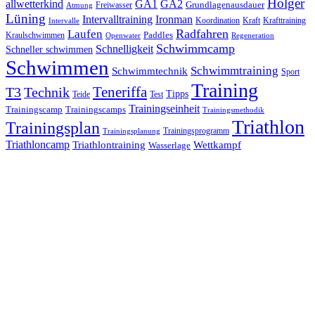
Holger
allwetterkind
GA1
GA2
Grundlagenausdauer
Freiwasser
Atmung
Lüning
Ironman
Intervalltraining
Kraft
Krafttraining
Koordination
Intervalle
Laufen
Radfahren
Kraulschwimmen
Paddles
Openwater
Regeneration
Schwimmcamp
Schnelligkeit
Schneller schwimmen
Schwimmen
Schwimmtraining
Schwimmtechnik
Sport
Training
Teneriffa
T3
Technik
Tipps
Teide
Test
Trainingseinheit
Trainingscamp
Trainingscamps
Trainingsmethodik
Triathlon
Trainingsplan
Trainingsprogramm
Trainingsplanung
Triathloncamp
Triathlontraining
Wettkampf
Wasserlage