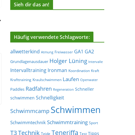
Sieh dir das an!
Häufig verwendete Schlagworte:
allwetterkind
GA1
GA2
Freiwasser
Atmung
Holger Lüning
Grundlagenausdauer
Intervalle
Ironman
Intervalltraining
Koordination
Kraft
Laufen
Krafttraining
Kraulschwimmen
Openwater
Radfahren
Schneller
Paddles
Regeneration
Schnelligkeit
schwimmen
Schwimmen
Schwimmcamp
Schwimmtraining
Schwimmtechnik
Sport
Teneriffa
T3
Technik
Tipps
Teide
Test