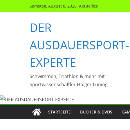
Zum
Aktuelles:
Samstag, August 8, 2026
Inhalt
springen
DER
AUSDAUERSPORT-
EXPERTE
Schwimmen, Triathlon & mehr mit
Sportwissenschaftler Holger Lüning
STARTSEITE
BÜCHER & DVDS
CAM