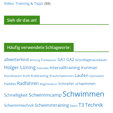
Video: Training & Tipps
(88)
Sieh dir das an!
Häufig verwendete Schlagworte:
allwetterkind
GA1
GA2
Grundlagenausdauer
Freiwasser
Atmung
Holger Lüning
Ironman
Intervalltraining
Intervalle
Laufen
Koordination
Kraft
Krafttraining
Kraulschwimmen
Openwater
Radfahren
Schneller schwimmen
Paddles
Regeneration
Schwimmen
Schwimmcamp
Schnelligkeit
T3
Technik
Schwimmtraining
Schwimmtechnik
Sport