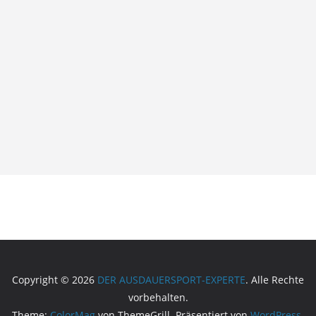
Copyright © 2026
DER AUSDAUERSPORT-EXPERTE
. Alle Rechte
vorbehalten.
Theme:
ColorMag
von ThemeGrill. Präsentiert von
WordPress
.