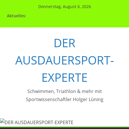
Zum
Donnerstag, August 6, 2026
Inhalt
Aktuelles:
springen
DER
AUSDAUERSPORT-
EXPERTE
Schwimmen, Triathlon & mehr mit
Sportwissenschaftler Holger Lüning