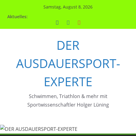
Zum
Samstag, August 8, 2026
Inhalt
Aktuelles:
springen
DER
AUSDAUERSPORT-
EXPERTE
Schwimmen, Triathlon & mehr mit
Sportwissenschaftler Holger Lüning