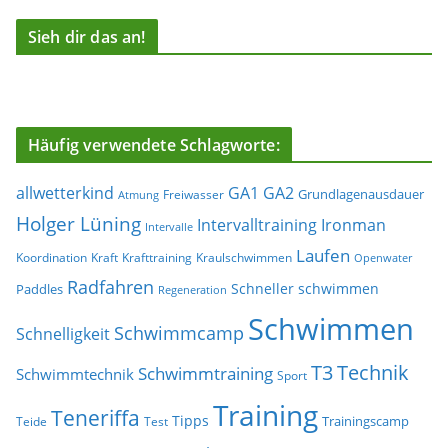
Sieh dir das an!
Häufig verwendete Schlagworte:
allwetterkind
GA1
GA2
Grundlagenausdauer
Freiwasser
Atmung
Holger Lüning
Ironman
Intervalltraining
Intervalle
Laufen
Koordination
Kraft
Krafttraining
Kraulschwimmen
Openwater
Radfahren
Schneller schwimmen
Paddles
Regeneration
Schwimmen
Schwimmcamp
Schnelligkeit
T3
Technik
Schwimmtraining
Schwimmtechnik
Sport
Training
Teneriffa
Tipps
Trainingscamp
Teide
Test