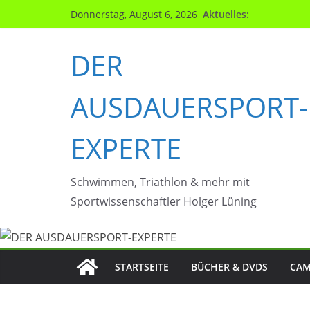
Zum
Aktuelles:
Donnerstag, August 6, 2026
Inhalt
springen
DER
AUSDAUERSPORT-
EXPERTE
Schwimmen, Triathlon & mehr mit
Sportwissenschaftler Holger Lüning
STARTSEITE
BÜCHER & DVDS
CAM