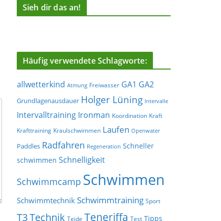
Sieh dir das an!
Häufig verwendete Schlagworte:
allwetterkind
GA1
GA2
Freiwasser
Atmung
Holger Lüning
Grundlagenausdauer
Intervalle
Ironman
Intervalltraining
Koordination
Kraft
Laufen
Krafttraining
Kraulschwimmen
Openwater
Radfahren
Schneller
Paddles
Regeneration
Schnelligkeit
schwimmen
Schwimmen
Schwimmcamp
Schwimmtraining
Schwimmtechnik
Sport
Teneriffa
T3
Technik
Tipps
Teide
Test